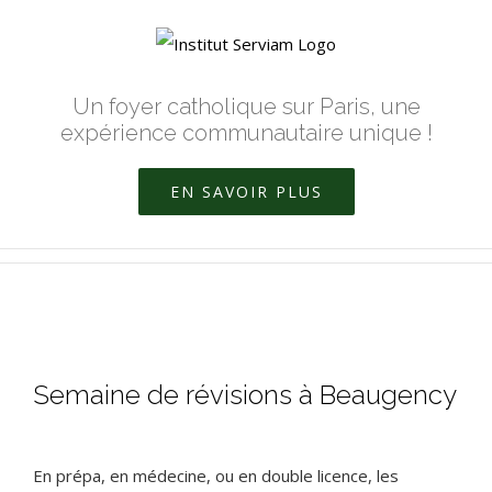
Skip
to
content
Un foyer catholique sur Paris, une
expérience communautaire unique !
EN SAVOIR PLUS
Voir
Semaine de révisions à Beaugency
l'image
agrandie
En prépa, en médecine, ou en double licence, les